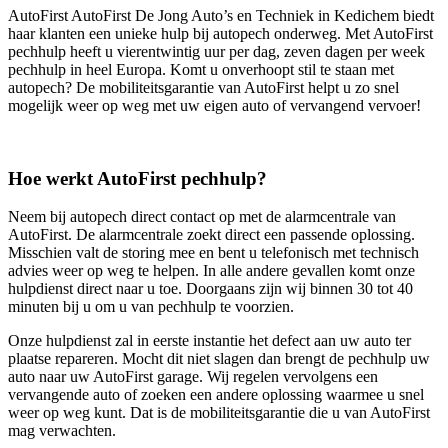
AutoFirst AutoFirst De Jong Auto’s en Techniek in Kedichem biedt
haar klanten een unieke hulp bij autopech onderweg. Met AutoFirst
pechhulp heeft u vierentwintig uur per dag, zeven dagen per week
pechhulp in heel Europa. Komt u onverhoopt stil te staan met
autopech? De mobiliteitsgarantie van AutoFirst helpt u zo snel
mogelijk weer op weg met uw eigen auto of vervangend vervoer!
Hoe werkt AutoFirst pechhulp?
Neem bij autopech direct contact op met de alarmcentrale van
AutoFirst. De alarmcentrale zoekt direct een passende oplossing.
Misschien valt de storing mee en bent u telefonisch met technisch
advies weer op weg te helpen. In alle andere gevallen komt onze
hulpdienst direct naar u toe. Doorgaans zijn wij binnen 30 tot 40
minuten bij u om u van pechhulp te voorzien.
Onze hulpdienst zal in eerste instantie het defect aan uw auto ter
plaatse repareren. Mocht dit niet slagen dan brengt de pechhulp uw
auto naar uw AutoFirst garage. Wij regelen vervolgens een
vervangende auto of zoeken een andere oplossing waarmee u snel
weer op weg kunt. Dat is de mobiliteitsgarantie die u van AutoFirst
mag verwachten.