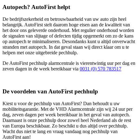
Autopech? AutoFirst helpt
De bedrijfszekerheid en betrouwbaarheid van uw auto zijn heel
belangrijk. AutoFirst stelt daarom hoge eisen aan de kwaliteit van
het door ons geleverde onderhoud. Met regulier onderhoud worden
de signalen van slijtage of defecten tijdig opgemerkt om zo de kans
op autopech te minimaliseren. Desondanks kunt u altijd onverwacht
stranden met autopech. In dat geval staan wij direct klaar om u te
helpen met onze uitgebreide pechhulp.
De AutoFirst pechhulp alarmcentrale is vierentwintig uur per dag en
zeven dagen in de week bereikbaar via
0031 (0) 570 783517
De voordelen van AutoFirst pechhulp
Kiest u voor de pechhulp van AutoFirst? Dan behoudt u uw
mobiliteitsgarantie. Met de VHD Alarmcentrale zijn wij 24 uur per
dag, zeven dagen per week bereikbaar in het geval van autopech.
Daarnaast is onze pechhulp door zowel heel Nederland als de rest
van Europa beschikbaar. Zo beschikt u dus altijd over pechhulp.
Wacht dus niet te lang en vraag vandaag nog pechhulp van
AutoFirst aan!